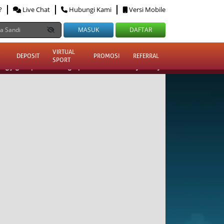
?
Live Chat
Hubungi Kami
Versi Mobile
MASUK
DAFTAR
VIRTUAL
T
DEPOSIT
PROMOSI
REFERRAL
SPORT
an berbagai promo menarik lainnya.. hanya di https://linkid.asia/nagaikan-go 